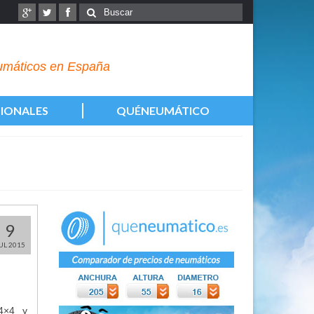
eumáticos en España
IONALES
QUÉNEUMÁTICO
9
UL 2015
4×4 y