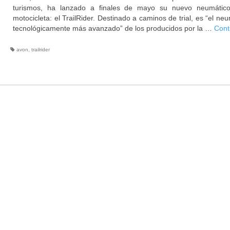
turismos, ha lanzado a finales de mayo su nuevo neumátic
motocicleta: el TrailRider. Destinado a caminos de trial, es “el ne
tecnológicamente más avanzado” de los producidos por la …
Cont
avon
,
trailrider