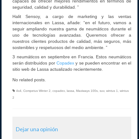
capaces de ofrecer mejores rendimientos en términos de
seguridad, calidad y durabilidad. ”
Halit Sensoy, a cargo de marketing y las ventas
internacionales en Lassa, añade: “en el futuro, vamos a
seguir ampliando nuestra gama de neumáticos durante el
uso de tecnologías avanzadas. Queremos ofrecer a
nuestros clientes productos de calidad, más seguros, más
sostenibles y respetuosos del medio ambiente. ”
3 neumáticos en septiembre en Francia. Estos neumáticos
serán distribuidos por
Copadex
y se pueden encontrar en el
sitio web de Lassa actualizado recientemente.
No related posts.
4x4
,
Competus Winter 2
,
copadex
,
lassa
,
Maxiways 100s
,
suv
,
wintus 1
,
wintus
2
Dejar una opinión